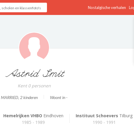
Nostalgische verhalen
Log
Astrid Smit
Kent 0 personen
MARRIED
, 2 kinderen
Woont in -
Hemelrijken VHBO
Eindhoven
Instituut Schoevers
Tilburg
1985 - 1989
1990 - 1991