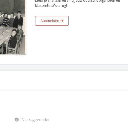
Meld je snel aan en vind jouw oud-schoolgenoten en
klassenfoto's terug!
Aanmelden
Niets gevonden