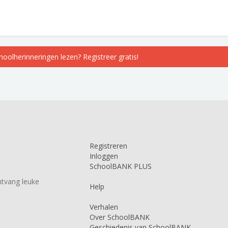
choolherinneringen lezen? Registreer gratis!
Registreren
Inloggen
SchoolBANK PLUS
tvang leuke
Help
Verhalen
Over SchoolBANK
Geschiedenis van SchoolBANK