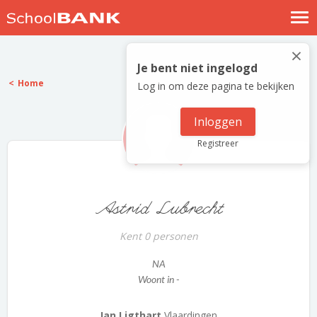
Nostalgische verhalen
×
Log in
Je bent niet ingelogd
Home
Log in om deze pagina te bekijken
Meld je gratis aan
Help
Inloggen
Registreer
Astrid Lubrecht
Kent 0 personen
NA
Woont in -
Jan Ligthart
Vlaardingen