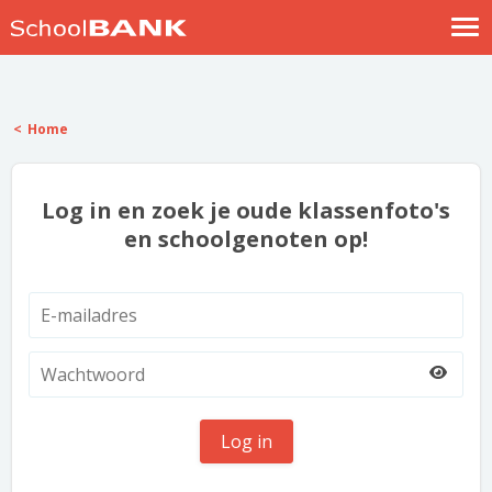
Nostalgische verhalen
Log in
Home
Meld je gratis aan
Help
Log in en zoek je oude klassenfoto's
en schoolgenoten op!
Log in