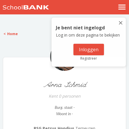
Nostalgische verhalen
×
Log in
Je bent niet ingelogd
Home
Log in om deze pagina te bekijken
Meld je gratis aan
Help
Inloggen
Registreer
Arna Schmid
Kent 0 personen
Burg. staat -
Woont in -
RSG Petrus Hondius
Terneuzen