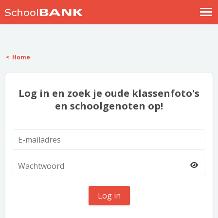
Nostalgische verhalen
Log in
Home
Meld je gratis aan
Help
Log in en zoek je oude klassenfoto's
en schoolgenoten op!
Log in