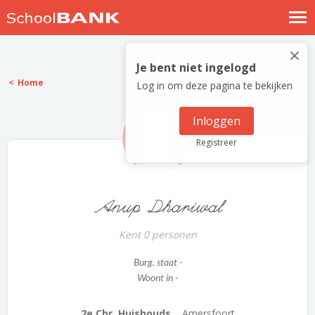
Nostalgische verhalen
×
Log in
Je bent niet ingelogd
Home
Log in om deze pagina te bekijken
Meld je gratis aan
Help
Inloggen
Registreer
Anup Dhariwal
Kent 0 personen
Burg. staat -
Woont in -
2e Chr. Huishouds...
Amersfoort