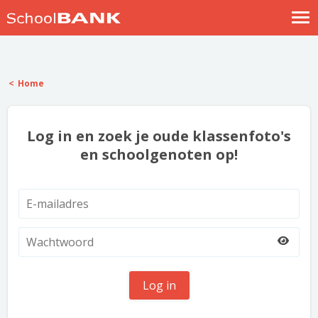
Nostalgische verhalen
Log in
Home
Meld je gratis aan
Help
Log in en zoek je oude klassenfoto's
en schoolgenoten op!
Log in