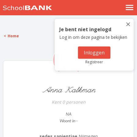
Nostalgische verhalen
×
Log in
Je bent niet ingelogd
Home
Log in om deze pagina te bekijken
Meld je gratis aan
Help
Inloggen
Registreer
Anna Kalkman
Kent 0 personen
NA
Woont in -
sedes sapientiae
Nijmegen