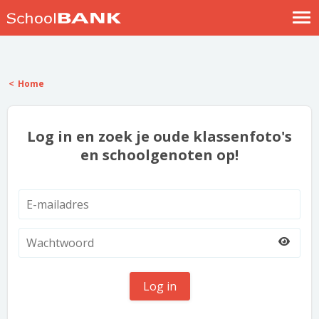
Nostalgische verhalen
Log in
Home
Meld je gratis aan
Help
Log in en zoek je oude klassenfoto's
en schoolgenoten op!
Log in