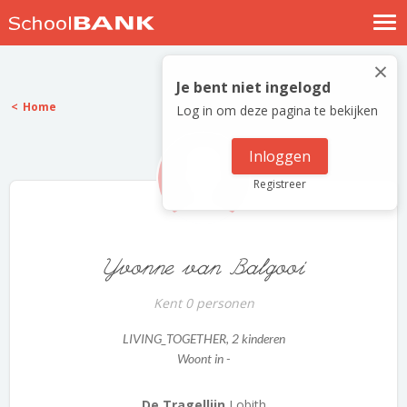
Nostalgische verhalen
×
Log in
Je bent niet ingelogd
Home
Log in om deze pagina te bekijken
Meld je gratis aan
Help
Inloggen
Registreer
Yvonne van Balgooi
Kent 0 personen
LIVING_TOGETHER
, 2 kinderen
Woont in -
De Tragellijn
Lobith