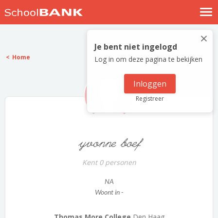
Nostalgische verhalen
×
Log in
Je bent niet ingelogd
Home
Log in om deze pagina te bekijken
Meld je gratis aan
Help
Inloggen
Registreer
yvonne boef
Kent 0 personen
NA
Woont in -
Thomas More College
Den Haag