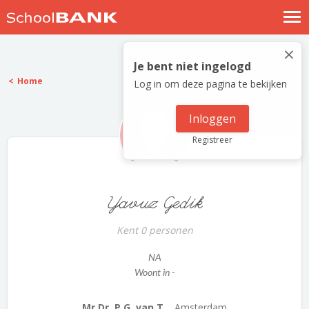
Nostalgische verhalen
×
Log in
Je bent niet ingelogd
Home
Log in om deze pagina te bekijken
Meld je gratis aan
Help
Inloggen
Registreer
Yavuz Gedik
Kent 0 personen
NA
Woont in -
Mr.Dr. P.G. van T...
Amsterdam