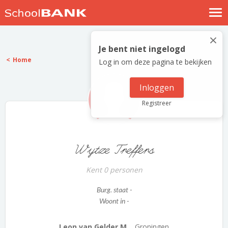
Nostalgische verhalen
×
Log in
Je bent niet ingelogd
Home
Log in om deze pagina te bekijken
Meld je gratis aan
Help
Inloggen
Registreer
Wytze Treffers
Kent 0 personen
Burg. staat -
Woont in -
Leon van Gelder M...
Groningen