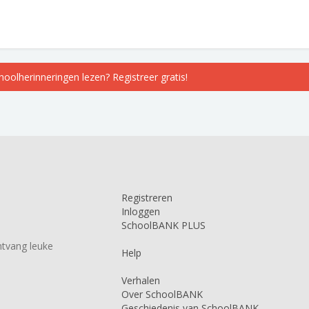
choolherinneringen lezen? Registreer gratis!
Registreren
Inloggen
SchoolBANK PLUS
tvang leuke
Help
Verhalen
Over SchoolBANK
Geschiedenis van SchoolBANK