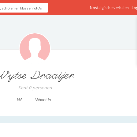
Nostalgische verhalen
Log
Wytse Draaijer
Kent 0 personen
NA
Woont in -