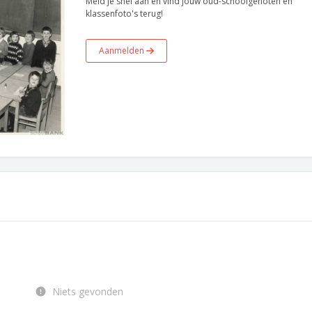
Meld je snel aan en vind jouw oud-schoolgenoten en
klassenfoto's terug!
Aanmelden
Niets gevonden