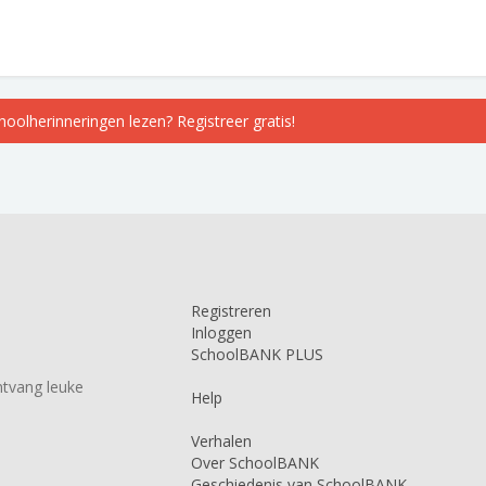
choolherinneringen lezen? Registreer gratis!
Registreren
Inloggen
SchoolBANK PLUS
tvang leuke
Help
Verhalen
Over SchoolBANK
Geschiedenis van SchoolBANK