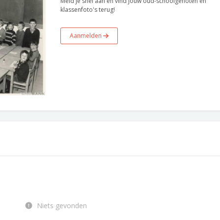
Meld je snel aan en vind jouw oud-schoolgenoten en
klassenfoto's terug!
Aanmelden
Niets gevonden