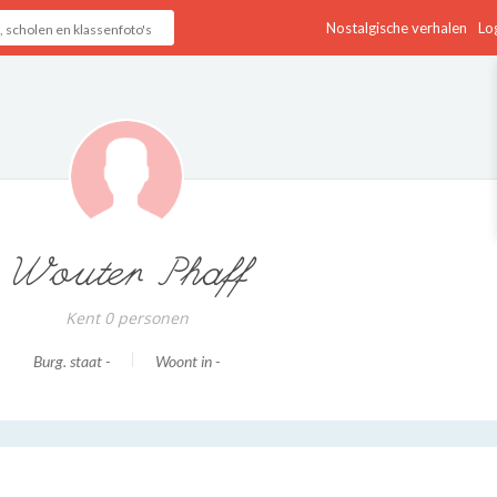
Nostalgische verhalen
Log
Wouter Phaff
Kent 0 personen
Burg. staat -
Woont in -