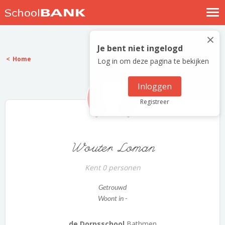
Nostalgische verhalen
×
Log in
Je bent niet ingelogd
Home
Log in om deze pagina te bekijken
Meld je gratis aan
Help
Inloggen
Registreer
Wouter Loman
Kent 0 personen
Getrouwd
Woont in -
de Dorpsschool
Bathmen