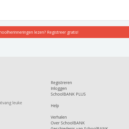
choolherinneringen lezen? Registreer gratis!
Registreren
Inloggen
SchoolBANK PLUS
tvang leuke
Help
Verhalen
Over SchoolBANK
Geschiedenis van SchoolBANK