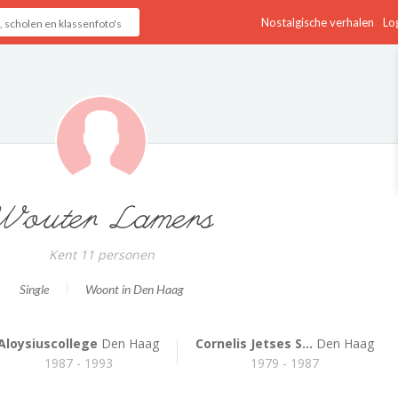
Nostalgische verhalen
Log
Wouter Lamers
Kent 11 personen
Single
Woont in Den Haag
Aloysiuscollege
Den Haag
Cornelis Jetses S...
Den Haag
1987 - 1993
1979 - 1987