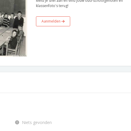
Meld je snel aan en vind jouw oud-schoolgenoten en
klassenfoto's terug!
Aanmelden
Niets gevonden