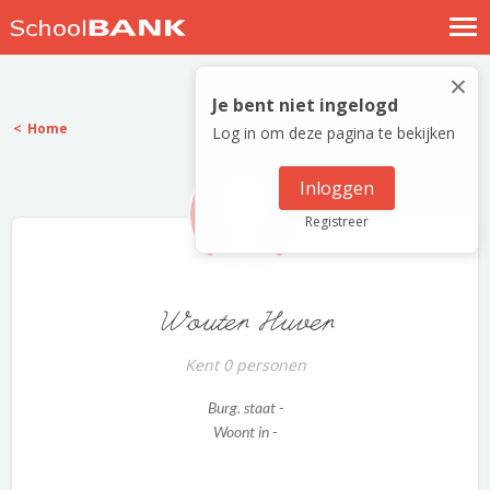
Nostalgische verhalen
×
Log in
Je bent niet ingelogd
Home
Log in om deze pagina te bekijken
Meld je gratis aan
Help
Inloggen
Registreer
Wouter Huver
Kent 0 personen
Burg. staat -
Woont in -