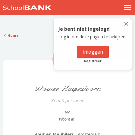
Nostalgische verhalen
×
Log in
Je bent niet ingelogd
Home
Log in om deze pagina te bekijken
Meld je gratis aan
Help
Inloggen
Registreer
Wouter Hagendoorn
Kent 0 personen
NA
Woont in -
Hout en Meubileri...
Amsterdam