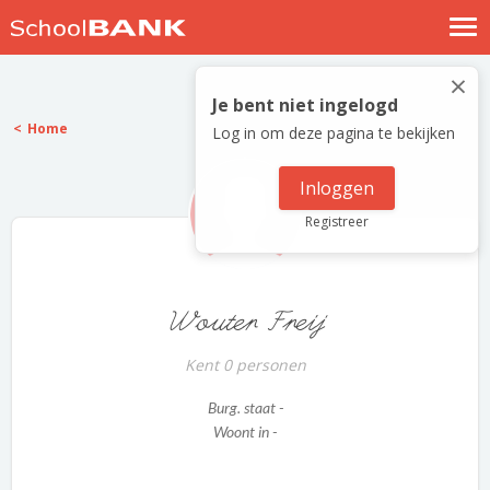
Nostalgische verhalen
×
Log in
Je bent niet ingelogd
Home
Log in om deze pagina te bekijken
Meld je gratis aan
Help
Inloggen
Registreer
Wouter Freij
Kent 0 personen
Burg. staat -
Woont in -