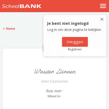
Nostalgische verhalen
×
Log in
Je bent niet ingelogd
Home
Log in om deze pagina te bekijken
Meld je gratis aan
Help
Inloggen
Registreer
Wouter Dirven
Kent 0 personen
Burg. staat -
Woont in -