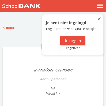
Nostalgische verhalen
×
Log in
Je bent niet ingelogd
Home
Log in om deze pagina te bekijken
Meld je gratis aan
Help
Inloggen
Registreer
winston citroen
Kent 0 personen
NA
Woont in -