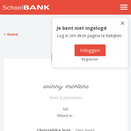
Nostalgische verhalen
×
Log in
Je bent niet ingelogd
Home
Log in om deze pagina te bekijken
Meld je gratis aan
Help
Inloggen
Registreer
winny mertens
Kent 0 personen
NA
Woont in -
Christelijke huis...
Den Haag