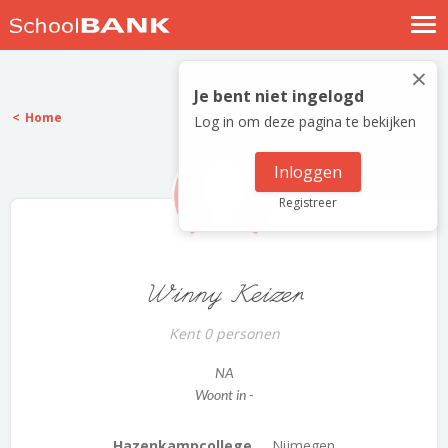
Nostalgische verhalen
×
Log in
Je bent niet ingelogd
Home
Log in om deze pagina te bekijken
Meld je gratis aan
Help
Inloggen
Registreer
Winny Keizer
Kent 0 personen
NA
Woont in -
Hazenkampcollege ...
Nijmegen