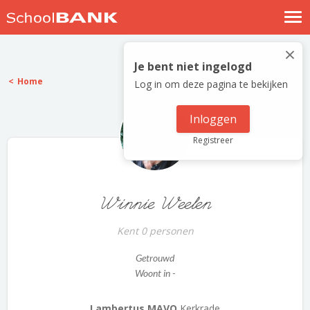
Nostalgische verhalen
×
Log in
Je bent niet ingelogd
Home
Log in om deze pagina te bekijken
Meld je gratis aan
Help
Inloggen
Registreer
Winnie Weelen
Kent 0 personen
Getrouwd
Woont in -
Lambertus MAVO
Kerkrade