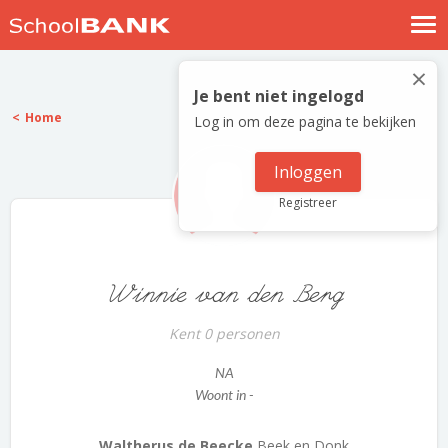
Nostalgische verhalen
×
Log in
Je bent niet ingelogd
Home
Log in om deze pagina te bekijken
Meld je gratis aan
Help
Inloggen
Registreer
Winnie van den Berg
Kent 0 personen
NA
Woont in -
Waltherus de Beecke
Beek en Donk