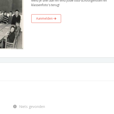
Meld je snel aan en vind jouw oud-schoolgenoten en
klassenfoto's terug!
Aanmelden
Niets gevonden