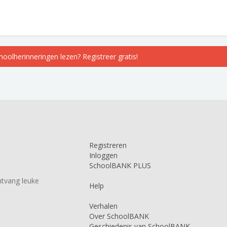
choolherinneringen lezen? Registreer gratis!
Registreren
Inloggen
SchoolBANK PLUS
tvang leuke
Help
Verhalen
Over SchoolBANK
Geschiedenis van SchoolBANK