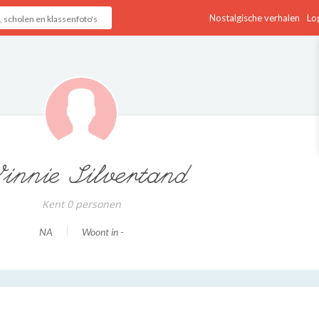
Nostalgische verhalen
Log
innie Silvertand
Kent 0 personen
NA
Woont in -