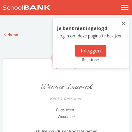
Nostalgische verhalen
×
Log in
Je bent niet ingelogd
Home
Log in om deze pagina te bekijken
Meld je gratis aan
Help
Inloggen
Registreer
Winnie Leurink
Kent 1 personen
Burg. staat -
Woont in -
St. Bernardusschool
Deventer