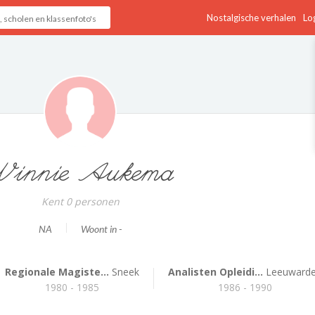
Nostalgische verhalen
Log
Winnie Aukema
Kent 0 personen
NA
Woont in -
Regionale Magiste...
Sneek
Analisten Opleidi...
Leeuward
1980 - 1985
1986 - 1990