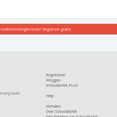
choolherinneringen lezen? Registreer gratis!
Registreren
Inloggen
SchoolBANK PLUS
tvang leuke
Help
Verhalen
Over SchoolBANK
Geschiedenis van SchoolBANK