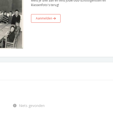
Meld je snel aan en vind jouw oud-schoolgenoten en
klassenfoto's terug!
Aanmelden
Niets gevonden