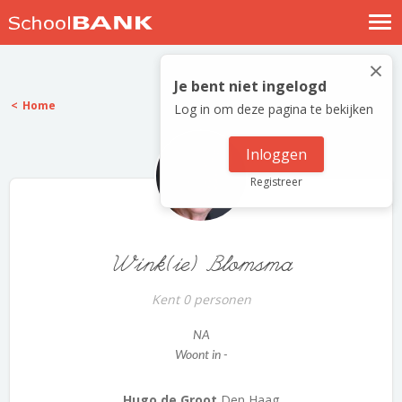
Nostalgische verhalen
×
Log in
Je bent niet ingelogd
Home
Log in om deze pagina te bekijken
Meld je gratis aan
Help
Inloggen
Registreer
Wink(ie) Blomsma
Kent 0 personen
NA
Woont in -
Hugo de Groot
Den Haag