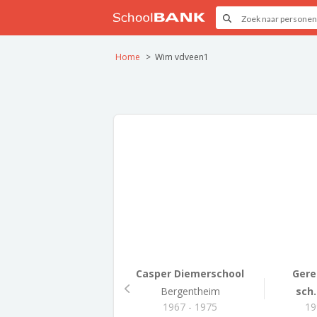
Home
Wim vdveen1
Casper Diemerschool
Gere
Bergentheim
sch.
1967 - 1975
19