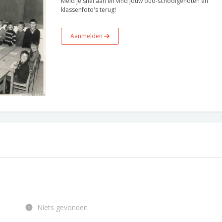
Meld je snel aan en vind jouw oud-schoolgenoten en
klassenfoto's terug!
Aanmelden
Niets gevonden