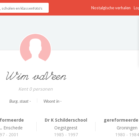
Nostalgische verhalen
Log
Wim vdVeen
Kent 0 personen
Burg. staat -
Woont in -
formeerde
Dr K Schilderschool
gereformeerde P
..
Enschede
Oegstgeest
Groningen
97 - 2001
1985 - 1997
1980 - 198