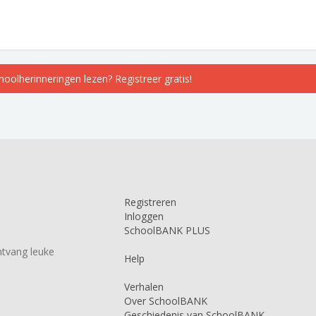
choolherinneringen lezen? Registreer gratis!
Registreren
Inloggen
SchoolBANK PLUS
tvang leuke
Help
Verhalen
Over SchoolBANK
Geschiedenis van SchoolBANK