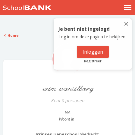
Nostalgische verhalen
×
Log in
Je bent niet ingelogd
Home
Log in om deze pagina te bekijken
Meld je gratis aan
Help
Inloggen
Registreer
wim vantilborg
Kent 0 personen
NA
Woont in -
Prinses Ireneschool
Sliedrecht