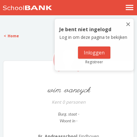
Nostalgische verhalen
×
Log in
Je bent niet ingelogd
Home
Log in om deze pagina te bekijken
Meld je gratis aan
Help
Inloggen
Registreer
wim vaneyck
Kent 0 personen
Burg. staat -
Woont in -
Fr. Andreasschool
Eindhoven