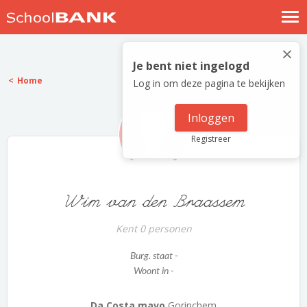
Nostalgische verhalen
×
Log in
Je bent niet ingelogd
Home
Log in om deze pagina te bekijken
Meld je gratis aan
Help
Inloggen
Registreer
Wim van den Braassem
Kent 0 personen
Burg. staat -
Woont in -
Da Costa mavo
Gorinchem