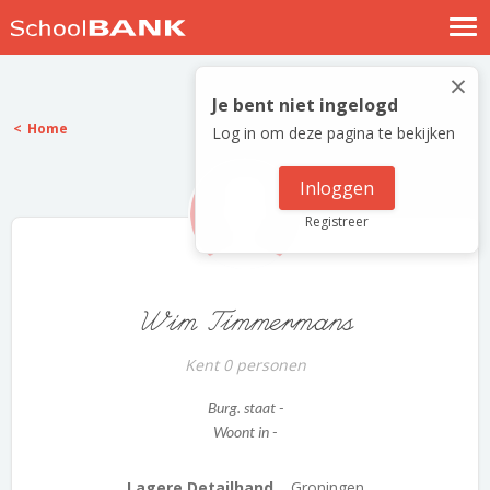
Nostalgische verhalen
×
Log in
Je bent niet ingelogd
Home
Log in om deze pagina te bekijken
Meld je gratis aan
Help
Inloggen
Registreer
Wim Timmermans
Kent 0 personen
Burg. staat -
Woont in -
Lagere Detailhand...
Groningen