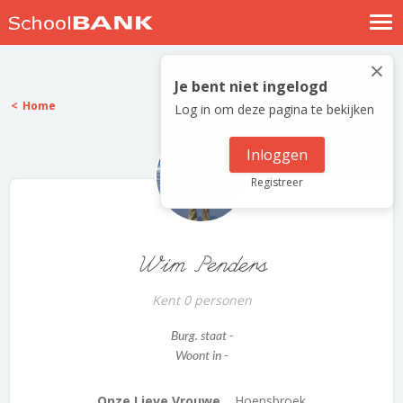
Nostalgische verhalen
×
Log in
Je bent niet ingelogd
Home
Log in om deze pagina te bekijken
Meld je gratis aan
Help
Inloggen
Registreer
Wim Penders
Kent 0 personen
Burg. staat -
Woont in -
Onze Lieve Vrouwe...
Hoensbroek