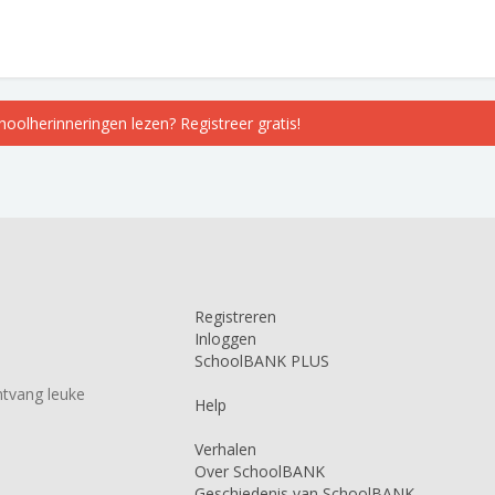
choolherinneringen lezen? Registreer gratis!
Registreren
Inloggen
SchoolBANK PLUS
tvang leuke
Help
Verhalen
Over SchoolBANK
Geschiedenis van SchoolBANK