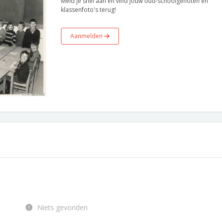
Meld je snel aan en vind jouw oud-schoolgenoten en
klassenfoto's terug!
Aanmelden
Niets gevonden