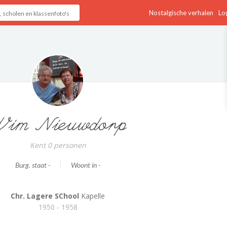
Nostalgische verhalen
Log
Wim Nieuwdorp
Kent 0 personen
Burg. staat -
Woont in -
Chr. Lagere SChool
Kapelle
1950 - 1958