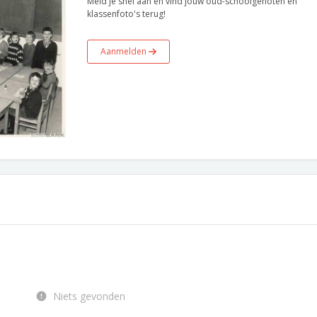
Meld je snel aan en vind jouw oud-schoolgenoten en
klassenfoto's terug!
Aanmelden
Niets gevonden