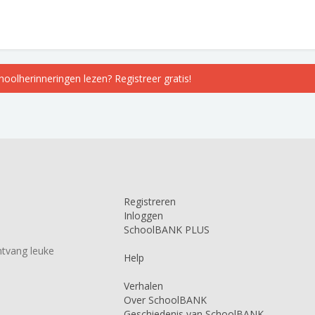
choolherinneringen lezen? Registreer gratis!
Registreren
Inloggen
SchoolBANK PLUS
tvang leuke
Help
Verhalen
Over SchoolBANK
Geschiedenis van SchoolBANK