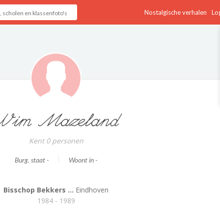
Nostalgische verhalen
Log
Wim Mazeland
Kent 0 personen
Burg. staat -
Woont in -
Bisschop Bekkers ...
Eindhoven
1984 - 1989