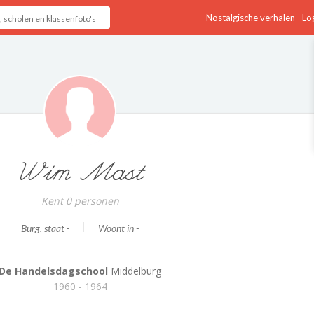
Nostalgische verhalen
Log
Wim Mast
Kent 0 personen
Burg. staat -
Woont in -
De Handelsdagschool
Middelburg
1960 - 1964