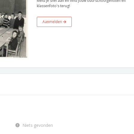
Meld je snel aan en vind jouw oud-schoolgenoten en
klassenfoto's terug!
Aanmelden
Niets gevonden