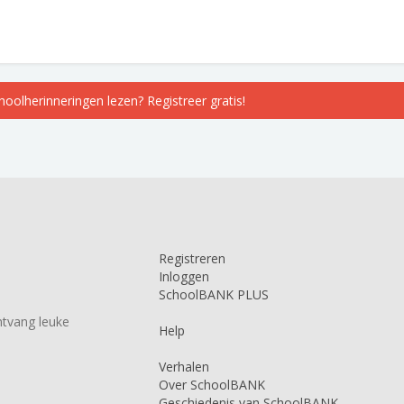
choolherinneringen lezen? Registreer gratis!
Registreren
Inloggen
SchoolBANK PLUS
tvang leuke
Help
Verhalen
Over SchoolBANK
Geschiedenis van SchoolBANK