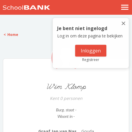
Nostalgische verhalen
×
Log in
Je bent niet ingelogd
Home
Log in om deze pagina te bekijken
Meld je gratis aan
Help
Inloggen
Registreer
Wim Klomp
Kent 0 personen
Burg. staat -
Woont in -
Graaf Jan van Nas...
Gouda