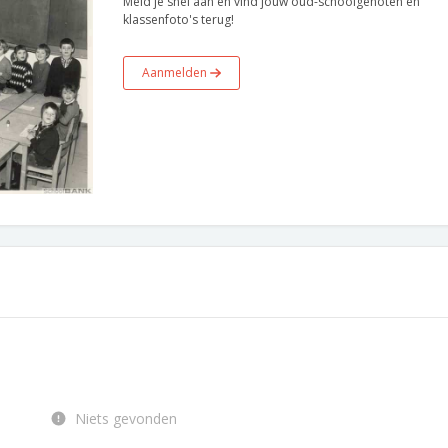
Meld je snel aan en vind jouw oud-schoolgenoten en
klassenfoto's terug!
Aanmelden
Niets gevonden