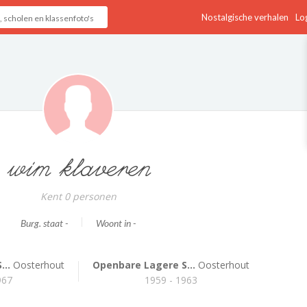
Nostalgische verhalen
Log
wim klaveren
Kent 0 personen
Burg. staat -
Woont in -
..
Oosterhout
Openbare Lagere S...
Oosterhout
967
1959 - 1963