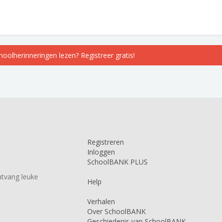
choolherinneringen lezen? Registreer gratis!
Registreren
Inloggen
SchoolBANK PLUS
tvang leuke
Help
Verhalen
Over SchoolBANK
Geschiedenis van SchoolBANK