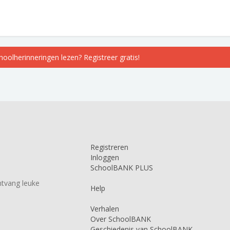
choolherinneringen lezen? Registreer gratis!
Registreren
Inloggen
SchoolBANK PLUS
tvang leuke
Help
Verhalen
Over SchoolBANK
Geschiedenis van SchoolBANK