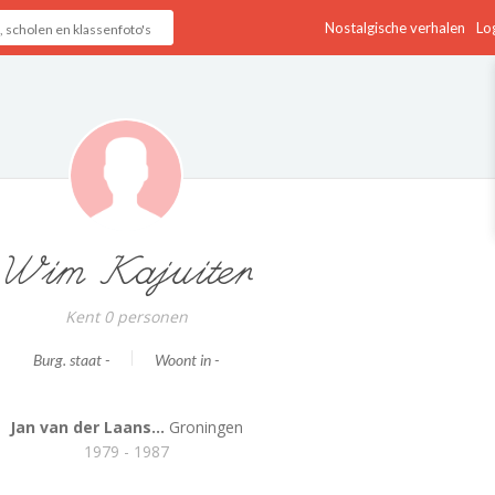
Nostalgische verhalen
Log
Wim Kajuiter
Kent 0 personen
Burg. staat -
Woont in -
Jan van der Laans...
Groningen
1979 - 1987