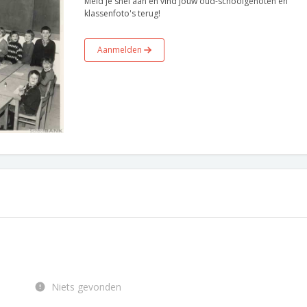
Meld je snel aan en vind jouw oud-schoolgenoten en
klassenfoto's terug!
Aanmelden
Niets gevonden