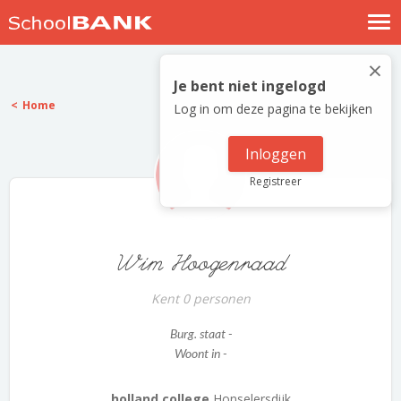
Nostalgische verhalen
×
Log in
Je bent niet ingelogd
Home
Log in om deze pagina te bekijken
Meld je gratis aan
Help
Inloggen
Registreer
Wim Hoogenraad
Kent 0 personen
Burg. staat -
Woont in -
holland college
Honselersdijk