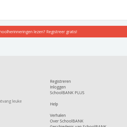
choolherinneringen lezen? Registreer gratis!
Registreren
Inloggen
SchoolBANK PLUS
tvang leuke
Help
Verhalen
Over SchoolBANK
Geschiedenis van SchoolBANK