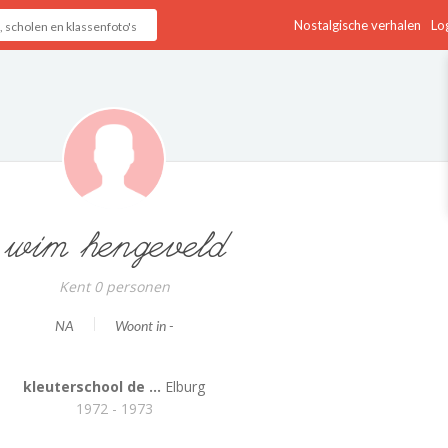
Nostalgische verhalen
Log
wim hengeveld
Kent 0 personen
NA
Woont in -
kleuterschool de ...
Elburg
1972 - 1973