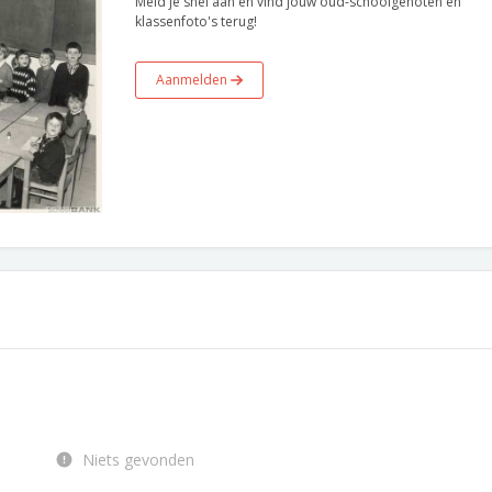
Meld je snel aan en vind jouw oud-schoolgenoten en
klassenfoto's terug!
Aanmelden
Niets gevonden