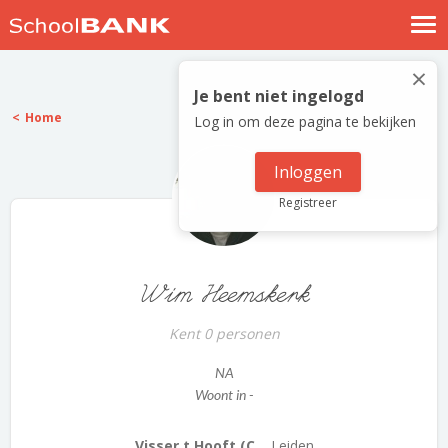
Nostalgische verhalen
×
Log in
Je bent niet ingelogd
Home
Log in om deze pagina te bekijken
Meld je gratis aan
Help
Inloggen
Registreer
Wim Heemskerk
Kent 0 personen
NA
Woont in -
Visser t Hooft (C...
Leiden