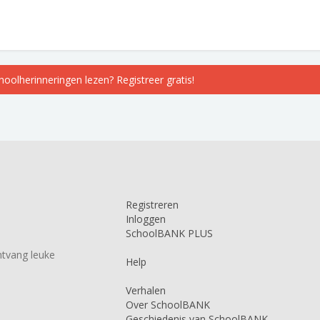
choolherinneringen lezen? Registreer gratis!
Registreren
Inloggen
SchoolBANK PLUS
tvang leuke
Help
Verhalen
Over SchoolBANK
Geschiedenis van SchoolBANK