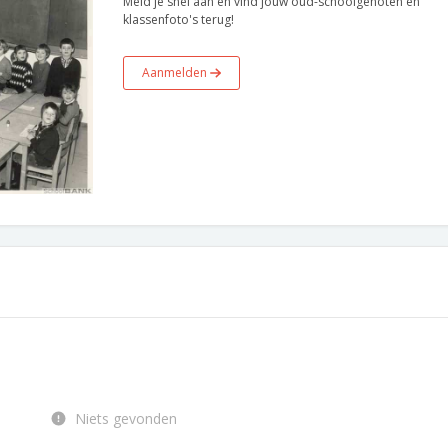
Meld je snel aan en vind jouw oud-schoolgenoten en
klassenfoto's terug!
Aanmelden
Niets gevonden