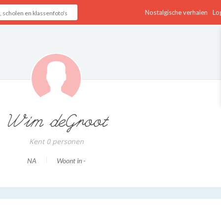
Nostalgische verhalen
Log
Wim deGroot
Kent 0 personen
NA
Woont in -