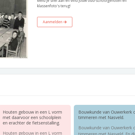
Meld je snel aan en vind jouw oud-schoolgenoten en
klassenfoto's terug!
Aanmelden
Houten gebouw in een L vorm
Bouwkunde van Ouwerkerk 
met daarvoor een schoolplein
timmeren met Nasveld.
en erachter de fietsenstalling.
Bouwkunde van Ouwerkerk 
Houten gebouw in een L vorm
timmeren met Nasveld. En di