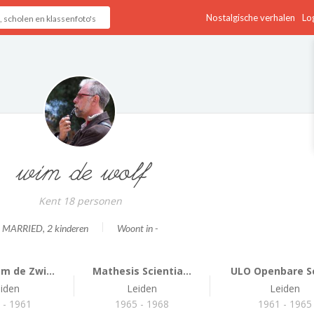
Nostalgische verhalen
Log
wim de wolf
Kent 18 personen
MARRIED
, 2 kinderen
Woont in -
m de Zwi...
Mathesis Scientia...
ULO Openbare S
iden
Leiden
Leiden
 - 1961
1965 - 1968
1961 - 1965