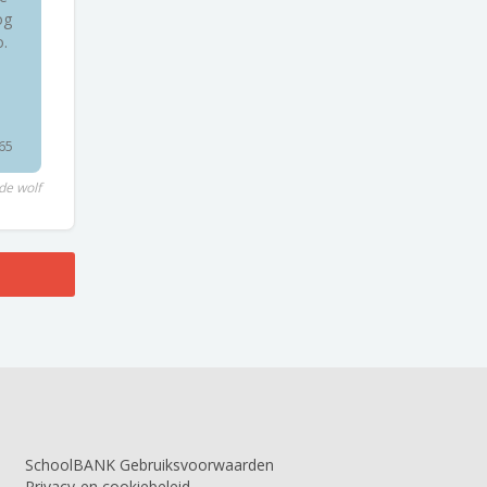
og
.
965
de wolf
SchoolBANK Gebruiksvoorwaarden
Privacy-en cookiebeleid