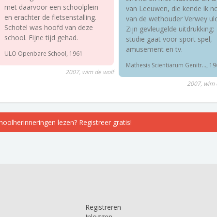
met daarvoor een schoolplein
van Leeuwen, die kende ik n
en erachter de fietsenstalling.
van de wethouder Verwey ulo
Schotel was hoofd van deze
Zijn gevleugelde uitdrukking:
school. Fijne tijd gehad.
studie gaat voor sport spel,
amusement en tv.
ULO Openbare School, 1961
Mathesis Scientiarum Genitr..., 1
2007, wim de wolf
2007, wim 
choolherinneringen lezen? Registreer gratis!
Registreren
Inloggen