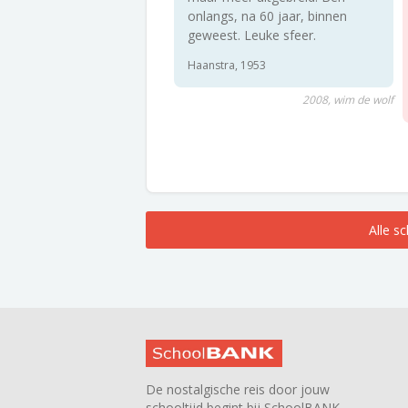
onlangs, na 60 jaar, binnen
geweest. Leuke sfeer.
Haanstra, 1953
2008, wim de wolf
Alle s
De nostalgische reis door jouw
schooltijd begint bij SchoolBANK