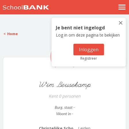
Nostalgische verhalen
×
Log in
Je bent niet ingelogd
Home
Log in om deze pagina te bekijken
Meld je gratis aan
Help
Inloggen
Registreer
Wim Beusekamp
Kent 0 personen
Burg. staat -
Woont in -
Christelijke Scho...
Leiden