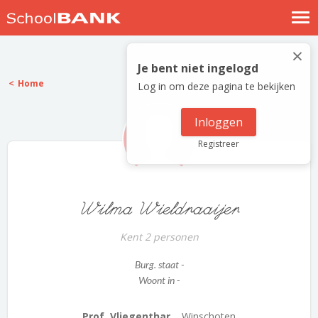
Nostalgische verhalen
×
Log in
Je bent niet ingelogd
Home
Log in om deze pagina te bekijken
Meld je gratis aan
Help
Inloggen
Registreer
Wilma Wieldraaijer
Kent 2 personen
Burg. staat -
Woont in -
Prof. Vliegenthar...
Winschoten