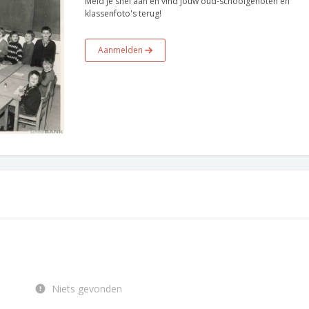
Meld je snel aan en vind jouw oud-schoolgenoten en
klassenfoto's terug!
Aanmelden
Niets gevonden