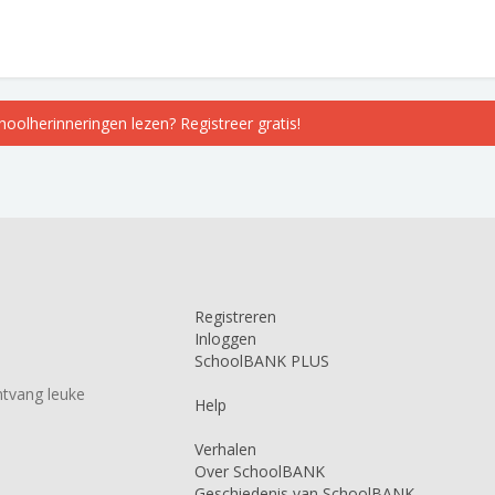
choolherinneringen lezen? Registreer gratis!
Registreren
Inloggen
SchoolBANK PLUS
tvang leuke
Help
Verhalen
Over SchoolBANK
Geschiedenis van SchoolBANK