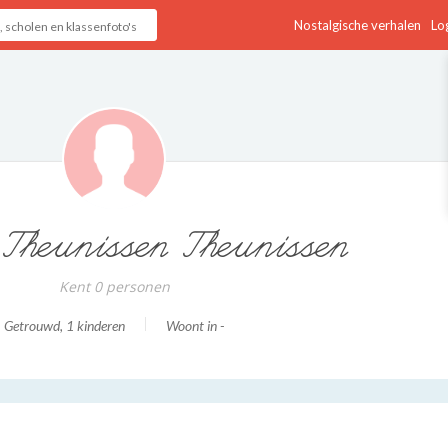
Nostalgische verhalen
Log
Theunissen Theunissen
Kent 0 personen
Getrouwd
, 1 kinderen
Woont in -